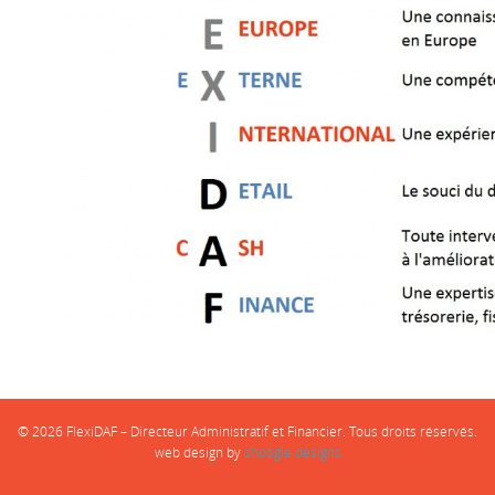
© 2026 FlexiDAF – Directeur Administratif et Financier. Tous droits réservés.
web design by
shoogle designs