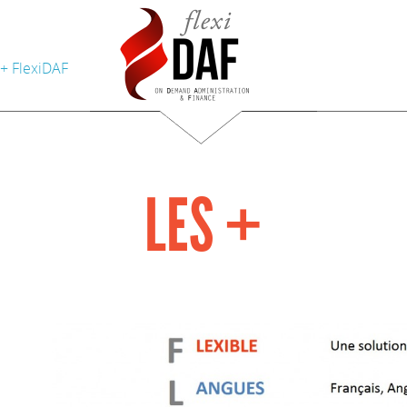
 + FlexiDAF
LES +