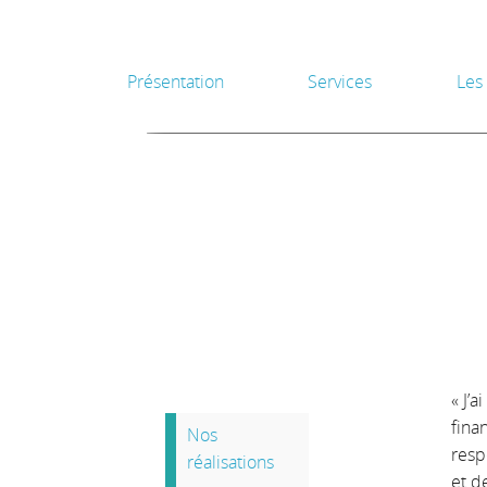
Présentation
Services
Les
« J’
fina
Nos
resp
réalisations
et d