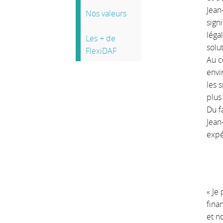
Jean
Nos valeurs
sign
léga
Les + de
solu
FlexiDAF
Au c
envi
les 
plus
Du f
Jean
expé
« Je
fina
et n