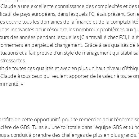
-Claude a une excellente connaissance des complexités et de
ificatif de pays européens, dans lesquels FCI était présent. Son 
les couvre tous les domaines de la finance et de la comptabilité
tions innovantes pour résoudre les nombreux problèmes auxque
ours des années pendant lesquelles JC a travaillé chez FCI, il 
ronnement en perpétuel changement. Grâce à ses qualités de lea
situations et a fait preuve d’un style de management qui stabilis
 stressantes.
ait de toutes ces qualités et avec en plus un haut niveau d’éthi
-Claude à tous ceux qui veulent apporter de la valeur à toute org
rimenté. »
 profite de cette opportunité pour te remercier pour l’énorme 
ncière de GBS. Tu as eu une foi totale dans l’équipe GBS et tu
ous a conduit à prendre des challenges de plus en plus grands. T