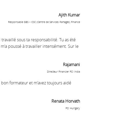
Ajith Kumar
Responsable GBS – CSC (Centre de Services Partagés) Finance
ravaillé sous ta responsabilité. Tu as été
 m’a poussé à travailler intensément. Sur le
Rajamani
Directeur Financier FCI India
un bon formateur et m’avez toujours aidé
Renata Horvath
FCI Hungary