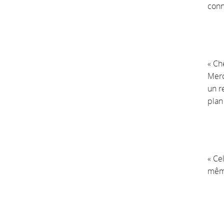
conn
« Ch
Merc
un r
plan
« Ce
même